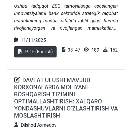
Ushbu tadqiqot ESG tamoyillariga asoslangan
innovatsiyalarni bank sektorida strategik raqobat
ustunligining manbai sifatida tahlil qiladi hamda
rivojlanayotgan va rivojlangan mamlakatlarda
davlat va xususiy banklar oʻrtasidagi farqlarni
11/11/2025
qiyosiy oʻrganadi. Resursga asoslangan nazariya
33-47
189
152
va dinamik imkoniyatlar yondashuviga tayangan
PDF (English)
holda, muallif tomonidan ESG innovatsiyalarining
yangi indeksi ishlab chiqilgan. Ushbu indeks
banklarning asosiy faoliyat jarayonlariga sun’iy
DAVLAT ULUSHI MAVJUD
intellekt asosidagi ESG tahlil tizimlari, uglerod izini
KORXONALARDA MOLIYANI
kuzatish platformalari va raqamli hisobot tizimlari
BOSHQARISH TIZIMINI
kabi barqaror texnologiyalar qanchalik chuqur
OPTIMALLASHTIRISH: XALQARO
integratsiya qilinganini baholaydi. 2015–2024
YONDASHUVLARNI O‘ZLASHTIRISH VA
yillar oralig‘ida Markaziy Osiyo va boshqa
MOSLASHTIRISH
mamlakatlardagi 68 ta bank ma’lumotlari asosida
fiksirlangan effektlar va tizimli GMM modellari
Dilshod Axmedov
yordamida ESG innovatsiyalarining foydalilik (ROA,