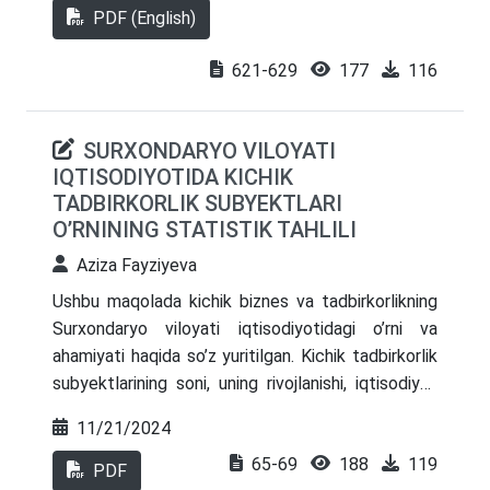
axborot texnologiyalarining, xususan, blokcheyn
PDF (English)
platformalarining roli, ularning funksional
imkoniyatlari, xavfsizlik darajasi va foydalanish
621-629
177
116
samaradorligi tahlil qilingan. Shuningdek,
maqolada iqtisodiyotni raqamlashtirish
SURXONDARYO VILOYATI
tendensiyalari, mobil va internet xizmatlarining
IQTISODIYOTIDA KICHIK
kengayishi, AKT sektorining YaIMdagi ulushi va
TADBIRKORLIK SUBYEKTLARI
elektron savdo rivojlanishi batafsil yoritilgan.
O’RNINING STATISTIK TAHLILI
Iqtisodiy jarayonlarni baholash va prognoz qilishda
iqtisodiy-matematik (ekonometrik) modellardan
Aziza Fayziyeva
foydalanish zarurligi asoslab berilgan.
Ushbu maqolada kichik biznes va tadbirkorlikning
Surxondaryo viloyati iqtisodiyotidagi o’rni va
ahamiyati haqida so’z yuritilgan. Kichik tadbirkorlik
subyektlarining soni, uning rivojlanishi, iqtisodiyot
tarmoqlaridagi ulushi, hududning tashqi savdo
11/21/2024
operatsiyalaridagi o’rni va ahamiyati, hududdagi
65-69
188
119
bandlik darajasiga qo’shayotgan hissalari kabi
PDF