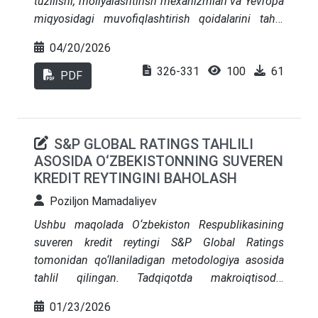
tuzilishi, moliyalashtirish mexanizmlari va Yevropa
miqyosidagi muvofiqlashtirish qoidalarini tahlil
qiladi. Har bir aʼzo davlat oʻz milliy ijtimoiy sugʻurta
04/20/2026
tizimini mustaqil ravishda shakllantirish huquqiga
326-331
100
61
ega boʻlsa-da, Yevropa Ittifoqi fuqarolarining erkin
PDF
harakatlanishi va ijtimoiy huquqlarini himoya qilish
maqsadida umumiy muvofiqlashtirish qoidalari
joriy etilgan. Maqolada ijtimoiy himoya
S&P GLOBAL RATINGS TAHLILI
xarajatlarining YaIMdagi ulushi, asosiy yoʻnalishlar
ASOSIDA O‘ZBEKISTONNING SUVEREN
hamda turli ijtimoiy modellar taqqoslanadi.
KREDIT REYTINGINI BAHOLASH
Tadqiqot natijalari shuni koʻrsatadiki, YI
mamlakatlarida ijtimoiy sugʻurta tizimi aholini
Poziljon Mamadaliyev
ijtimoiy xatarlardan himoya qilishning samarali
Ushbu maqolada O‘zbekiston Respublikasining
mexanizmi boʻlib, ammo aholining qarishi va
suveren kredit reytingi S&P Global Ratings
moliyaviy bosimlar tufayli doimiy islohotlarni talab
tomonidan qo‘llaniladigan metodologiya asosida
etadi.
tahlil qilingan. Tadqiqotda makroiqtisodiy
barqarorlik, fiskal intizom, davlat qarzi dinamikasi,
01/23/2026
tashqi sektor ko‘rsatkichlari va oltin-valyuta