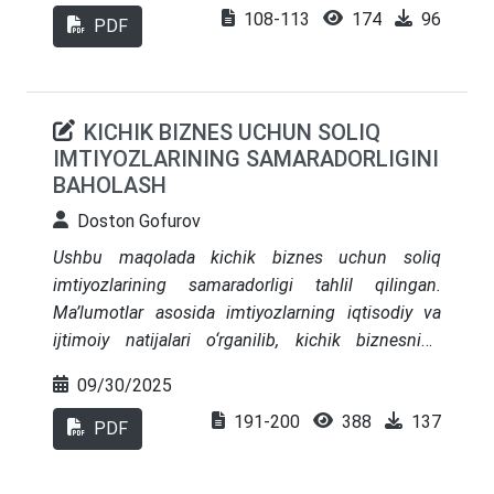
108-113
174
96
zaxiralari reyting shakllanishiga ta’sir etuvchi
PDF
asosiy omillar sifatida o‘rganilgan. Statistik
ma’lumotlar tahlili natijalari iqtisodiy o‘sish
sur’atlarining yuqoriligi va zaxiralarning sezilarli
KICHIK BIZNES UCHUN SOLIQ
hajmi reytingni qo‘llab-quvvatlayotganini
IMTIYOZLARINING SAMARADORLIGINI
ko‘rsatmoqda. Shu bilan birga, tashqi qarzning
BAHOLASH
yuqori ulushi, to’lov balansi taqchilligi va global
xatarlar reyting barqarorligi uchun muhim cheklov
Doston Gofurov
omillari bo‘lib qolmoqda
Ushbu maqolada kichik biznes uchun soliq
imtiyozlarining samaradorligi tahlil qilingan.
Ma’lumotlar asosida imtiyozlarning iqtisodiy va
ijtimoiy natijalari o‘rganilib, kichik biznesning
YaIMdagi ulushi, davlat byudjeti tushumlaridagi
09/30/2025
o‘rni, yangi tashkil etilgan korxonalar soni va
191-200
388
137
bandlik darajasi kabi ko‘rsatkichlar asosida
PDF
baholash amalga oshirilgan. Tahlillar shuni
ko‘rsatadiki, soliq yangilliklari qisqa muddatda