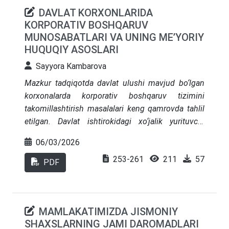
DAVLAT KORXONLARIDA
KORPORATIV BOSHQARUV
MUNOSABATLARI VA UNING ME’YORIY
HUQUQIY ASOSLARI
Sayyora Kambarova
Mazkur tadqiqotda davlat ulushi mavjud bo‘lgan
korxonalarda korporativ boshqaruv tizimini
takomillashtirish masalalari keng qamrovda tahlil
etilgan. Davlat ishtirokidagi xo‘jalik yurituvchi
subyektlar milliy iqtisodiyotning barqaror o‘sishini
06/03/2026
ta’minlash hamda investitsiyaviy muhit
253-261
211
57
jozibadorligini oshirishda muhim omil sifatida
PDF
namoyon bo‘ladi. Shu sababli ularning boshqaruv
mexanizmlarini xalqaro talab va standartlarga
moslashtirish, faoliyatning ochiqligi va hisobdorlik
MAMLAKATIMIZDA JISMONIY
darajasini oshirish, shuningdek, barcha
SHAXSLARNING JAMI DAROMADLARI
manfaatdor tomonlar huquq va manfaatlarini