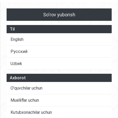
ulushi hamda xalqaro munosabatlarda tutgan o‘rni
haqida batafsil ma’lumotlar berilgan.
So'rov yuborish
Til
English
Русский
Uzbek
Axborot
O'quvchilar uchun
Mualliflar uchun
Kutubxonachilar uchun