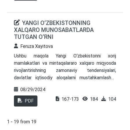
statistik ko’rsatkichlar tahlil qilingan.
YANGI O‘ZBEKISTONNING
XALQARO MUNOSABATLARDA
TUTGAN O‘RNI
Feruza Xayitova
Ushbu maqola Yangi O‘zbekistonni xorij
mamlakatlari va mintaqalararo xalqaro miqyosda
rivojlantirishning zamonaviy tendensiyalari,
davlatlar iqtisodiy aloqalarni mustahkamlashga
qaratilgan strategiyalar va amaliyotlari haqida
08/29/2024
yoritib berilgan. O‘zbekiston Markaziy Osiyoda
167-173
184
104
strategik ahamiyatga ega bo‘lib, Xitoy, Rossiya,
PDF
AQSh va Yevropa Ittifoqi kabi yirik davlatlar va
tashkilotlar bilan keng ko‘lamli hamkorlik aloqalarini
rivojlantirib kelmoqda. Maqolada mamlakatimizning
1 - 19 from 19
jahon iqtisodiyotidagi hissasi, import va eksport