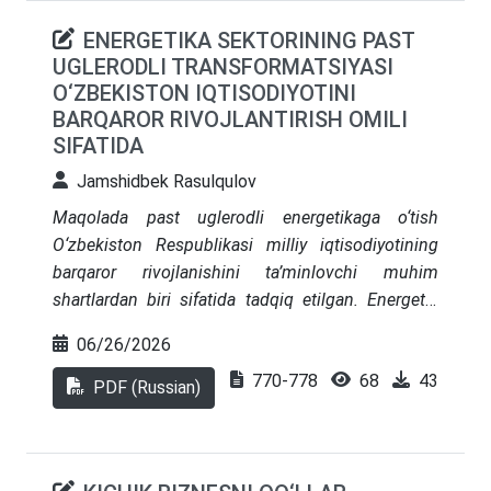
byudjet tushumlariga bosim ko‘rsatishi mumkin
ENERGETIKA SEKTORINING PAST
bo‘lsa-da, uzoq muddatli istiqbolda iqtisodiy
UGLERODLI TRANSFORMATSIYASI
faollikni kuchaytirish, tadbirkorlik muhitini
O‘ZBEKISTON IQTISODIYOTINI
rivojlantirish va ijtimoiy barqarorlikni ta’minlash
BARQAROR RIVOJLANTIRISH OMILI
orqali o‘zini to‘liq oqlagan. Maqola yakunida kichik
SIFATIDA
biznesni qo‘llab-quvvatlash bo‘yicha istiqbolli
tavsiyalar berilgan.
Jamshidbek Rasulqulov
Maqolada past uglerodli energetikaga o‘tish
O‘zbekiston Respublikasi milliy iqtisodiyotining
barqaror rivojlanishini ta’minlovchi muhim
shartlardan biri sifatida tadqiq etilgan. Energetik
transformatsiyaning nazariy yondashuvlari, qayta
06/26/2026
tiklanuvchi energiya manbalarini rivojlantirish
770-778
68
43
bo‘yicha xalqaro tendensiyalar hamda
PDF (Russian)
O‘zbekistonning dekarbonizatsiya sohasidagi
davlat siyosatining o‘ziga xos xususiyatlari ko‘rib
chiqilgan. Rasmiy statistik ma’lumotlar asosida