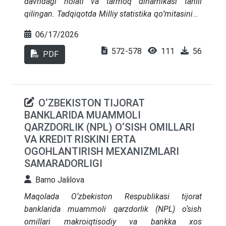
davridagi holati va tarmoq dinamikasi tahlil
sohani yanada rivojlantirishga qaratilgan amaliy va
qilingan. Tadqiqotda Milliy statistika qoʻmitasining
strategik tavsiyalar ishlab chiqilgan. Maqolada
rasmiy ma’lumotlari, Jahon bankining Logistika
keltirilgan xulosalar va tavsiyalar milliy
06/17/2026
samaradorligi indeksi (LPI) hisobotlari hamda
iqtisodiyotda kichik biznes sub
y
ektlarining
572-578
111
56
tarkibiy va dinamik taqqoslama tahlil metodlari
PDF
samaradorligini oshirish, ularni davlat tomonidan
qoʻllanilgan. Natijalarda transport xizmatlarining
qo‘llab-quvvatlash mexanizmlarini
YaIMdagi ulushi, transport turlari boʻyicha tarkibiy
takomillashtirishga xizmat qiladi.
oʻzgarishlar, sarmoyalar hajmining oʻsishi va bozor
O‘ZBEKISTON TIJORAT
raqobatbardoshligini oshirishga yoʻnaltirilgan
BANKLARIDA MUAMMOLI
islohotlar aks ettirilgan. SWOT-tahlil asosida
QARZDORLIK (NPL) O‘SISH OMILLARI
tarmoqning kuchli va zaif tomonlari, imkoniyatlari
VA KREDIT RISKINI ERTA
va tahdidlari belgilab oʻtilgan
OGOHLANTIRISH MEXANIZMLARI
SAMARADORLIGI
Barno Jalilova
Maqolada O‘zbekiston Respublikasi tijorat
banklarida muammoli qarzdorlik (NPL) o‘sish
omillari makroiqtisodiy va bankka xos