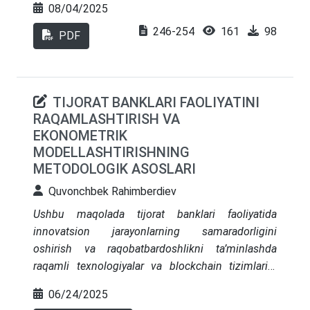
08/04/2025
ko‘rsatkichlari statistik tahlil qilingan.
246-254
161
98
PDF
TIJORAT BANKLARI FAOLIYATINI
RAQAMLASHTIRISH VA
EKONOMETRIK
MODELLASHTIRISHNING
METODOLOGIK ASOSLARI
Quvonchbek Rahimberdiev
Ushbu maqolada tijorat banklari faoliyatida
innovatsion jarayonlarning samaradorligini
oshirish va raqobatbardoshlikni ta’minlashda
raqamli texnologiyalar va blockchain tizimlarini
joriy etishning ahamiyati yoritilgan. Bank kreditlash
06/24/2025
tizimini raqamlashtirish jarayonida zamonaviy