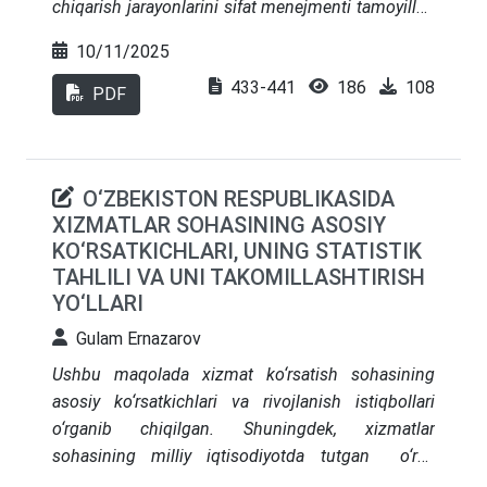
chiqarish jarayonlarini sifat menejmenti tamoyillari
takliflar ishlab chiqiladi.
asosida tashkil etishning nazariy va amaliy jihatlari
10/11/2025
yoritilgan. Sifat menejmenti tizimlarini joriy etishda
433-441
186
108
xalqaro ISO 9001:2015 standartining ahamiyati,
PDF
uning iqtisodiy samaradorlik va
raqobatbardoshlikka ta’siri ilmiy asoslangan. 2018-
2024 yillar davomida qurilish materiallari ishlab
O‘ZBEKISTON RESPUBLIKASIDA
chiqarish hajmlari, eksport ko‘rsatkichlari va ISO
XIZMATLAR SOHASINING ASOSIY
standartlariga ega korxonalar ulushi bo‘yicha
KO‘RSATKICHLARI, UNING STATISTIK
tahliliy jadvallar shakllantirilib, ularning o‘zgarish
TAHLILI VA UNI TAKOMILLASHTIRISH
dinamikasi ochib berilgan. Shuningdek, sifat
YO‘LLARI
menejmenti tizimini joriy etish natijasida
korxonalarda ishlab chiqarish samaradorligi,
Gulam Ernazarov
energiya tejamkorligi va mahsulot sifati
Ushbu
maqolada xizmat ko‘rsatish sohasining
ko‘rsatkichlarining o‘sishi aniqlangan.
asosiy ko‘rsatkichlari va rivojlanish
istiqbollari
o‘rganib chiqilgan. Shuningdek, xizmatlar
sohasining milliy iqtisodiyotda tutgan o‘rni,
ahamiyati, uning YaIM dagi ulushi va asosiy