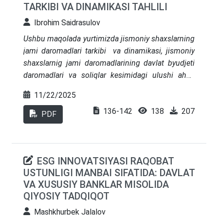
TARKIBI VA DINAMIKASI TAHLILI
ishonchli himoya qilish bugungi kunning ustuvor
vazifalaridan biri hisoblanadi. Tadqiqot davomida
Ibrohim Saidrasulov
mavjud tizimli muammolar chuqur tahlil qilinib,
Ushbu maqolada yurtimizda jismoniy shaxslarning
rivojlangan mamlakatlar tajribasiga tayangan
jami daromadlari tarkibi va dinamikasi, jismoniy
holda amaliy taklif va tavsiyalar ishlab chiqilgan.
shaxslarnig jami daromadlarining davlat byudjeti
Umuman olganda, korporativ boshqaruvni
daromadlari va soliqlar kesimidagi ulushi aholi
samarali rivojlantirish korxonalar faoliyatining
jami daromadlari o‘zgarishi, jismoniy shaxslarning
natijadorligini oshirish bilan birga, iqtisodiy
11/22/2025
mulkiy daromadlarini o‘rganish orqali ularning
barqarorlikni mustahkamlashga xizmat qiladi
136-142
138
207
davlat byudjeti daromadlariga ta’siri raqamlar bilan
PDF
tahlil qilingan, shuningdek tegishli xulosa va
takliflar ishlab chiqilgan
ESG INNOVATSIYASI RAQOBAT
USTUNLIGI MANBAI SIFATIDA: DAVLAT
VA XUSUSIY BANKLAR MISOLIDA
QIYOSIY TADQIQOT
Mashkhurbek Jalalov