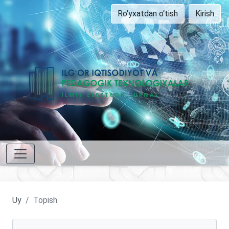
Ro‘yxatdan o‘tish
Kirish
Uy
Topish
Maqolalarni qidirish