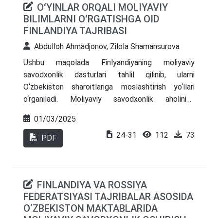
OʻYINLAR ORQALI MOLIYAVIY
tajribalari va mavjud cheklovlar tahlil qilinadi.
BILIMLARNI OʻRGATISHGA OID
O‘tish davridagi iqtisodiyotga ega mamlakatlarda
FINLANDIYA TAJRIBASI
byudjet tizimini modernizatsiya qilish doirasida
xorijiy tajribani moslashtirish muhimligi
Abdulloh Ahmadjonov, Zilola Shamansurova
ta’kidlanadi
Ushbu maqolada Finlyandiyaning moliyaviy
savodxonlik dasturlari tahlil qilinib, ularni
O‘zbekiston sharoitlariga moslashtirish yo‘llari
o‘rganiladi. Moliyaviy savodxonlik aholining
iqtisodiy barqarorligi va farovonligiga ijobiy ta’sir
01/03/2025
ko‘rsatishini ta’kidlagan holda, tadqiqotda davlat
24-31
112
73
va xususiy sektor hamkorligi, ta’lim muassasalarida
PDF
maxsus kurslar va malaka oshirishlar tashkil etish,
shuningdek, zamonaviy texnologiyalardan
foydalanish zarurligi qayd etilgan. Finlyandiya
FINLANDIYA VA ROSSIYA
tajribasi asosida ishlab chiqilgan taklif va tavsiyalar
FEDERATSIYASI TAJRIBALAR ASOSIDA
O‘zbekiston maktab ta’limi tizimida moliyaviy
O‘ZBEKISTON MAKTABLARIDA
savodxonlikni oshirishga qaratilgan amaliy