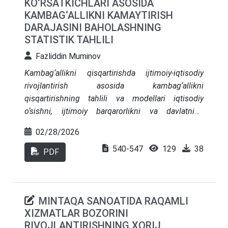
KO‘RSATKICHLARI ASOSIDA
tahlil metodlaridan foydalanildi. Natijada
KAMBAG‘ALLIKNI KAMAYTIRISH
O‘zbekistonda ta’lim turizmini rivojlantirish,
DARAJASINI BAHOLASHNING
xalqaro talabalar oqimini oshirish va ta’lim
STATISTIK TAHLILI
xizmatlari eksportini kengaytirish bo‘yicha ilmiy-
amaliy takliflar ishlab chiqildi
Fazliddin Muminov
Kambag‘allikni qisqartirishda ijtimoiy-iqtisodiy
rivojlantirish asosida kambag‘allikni
qisqartirishning tahlili va modellari iqtisodiy
o‘sishni, ijtimoiy barqarorlikni va davlatning
iqtisodiy siyosatini kuchaytirish maqsadida
02/28/2026
amalga oshiriladi. Ushbu tahlil va modellarda bir
540-547
129
38
nechta asosiy yondoshuvlar mavjud. Quyida
PDF
kambag‘allikni qisqartirish va ijtimoiy-iqtisodiy
rivojlantirishga oid asosiy yondoshuvlar va
modellarga qisqacha to‘xtalamiz. Kambag‘allikka
MINTAQA SANOATIDA RAQAMLI
qarshi kurashishda davlat tomonidan turli yordam
XIZMATLAR BOZORINI
va subsidiya dasturlari, shuningdek, ijtimoiy
RIVOJLANTIRISHNING XORIJ
himoya tizimlarini rivojlantirish muhim ahamiyatga