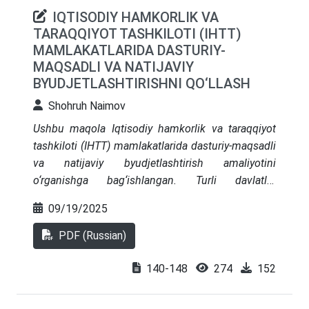
IQTISODIY HAMKORLIK VA
TARAQQIYOT TASHKILOTI (IHTT)
MAMLAKATLARIDA DASTURIY-
MAQSADLI VA NATIJAVIY
BYUDJETLASHTIRISHNI QO‘LLASH
Shohruh Naimov
Ushbu maqola Iqtisodiy hamkorlik va taraqqiyot
tashkiloti (IHTT) mamlakatlarida dasturiy-maqsadli
va natijaviy byudjetlashtirish amaliyotini
o‘rganishga bag‘ishlangan. Turli davlatlar
tomonidan byudjet jarayonining samaradorligi va
09/19/2025
shaffofligini oshirish uchun qo‘llanilayotgan
yondashuvlar ko‘rib chiqiladi. Davlat dasturlarini
PDF (Russian)
shakllantirish, natijalarni baholash tizimi va
boshqaruv qarorlarini qabul qilish o‘rtasidagi
140-148
274
152
o‘zaro bog‘liqlikka alohida e’tibor qaratilgan.
Mazkur mexanizmlarni amalga oshirishning ijobiy