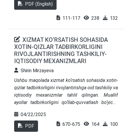
shuningdek, iqtisodchi ekspertlar va yuqori
PDF (English)
joriy etilishi va tadbirkorlikni rivojlantirish
mansabdor shaxslarning fikrlari inobatga olingan.
jarayonlarida loyihaviy boshqaruvning o‘rni tobora
Shu asosda mezonlar va vaznlar shakllantiriladi.
111-117
238
132
ortib bormoqda. Davlat dasturlari va investitsion
Tahlil shuni ko‘rsatadiki, mahsulotlarning
loyihalarda boshqaruv mexanizmlarini
raqobatbardoshligini oshirish yetakchi strategiya
takomillashtirish strategik natijalarga erishishda
XIZMAT KO‘RSATISH SOHASIDA
bo‘lib, bu davlat siyosati uchun muhim ahamiyatga
asosiy vosita sifatida ko‘rsatib berilgan
XOTIN-QIZLAR TADBIRKORLIGINI
ega.
RIVOJLANTIRISHNING TASHKILIY-
IQTISODIY MEXANIZMLARI
Shirin Mirzayeva
Ushbu maqolada xizmat ko‘rsatish sohasida xotin-
qizlar tadbirkorligini rivojlantirishga oid tashkiliy va
iqtisodiy mexanizmlar tahlil qilingan. Muallif
ayollar tadbirkorligini qo‘llab-quvvatlash bo‘yicha
mavjud imkoniyatlar, huquqiy asoslar va davlat
04/22/2025
dasturlarini ko‘rib chiqib, ularning samaradorligini
670-675
164
100
baholagan. Shuningdek, xizmat ko‘rsatish
PDF
sektorida ayollar ishtirokini kengaytirishga