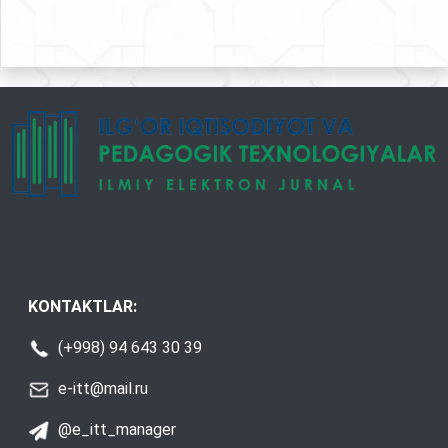
KONTAKTLAR:
(+998) 94 643 30 39
e-itt@mail.ru
@e_itt_manager