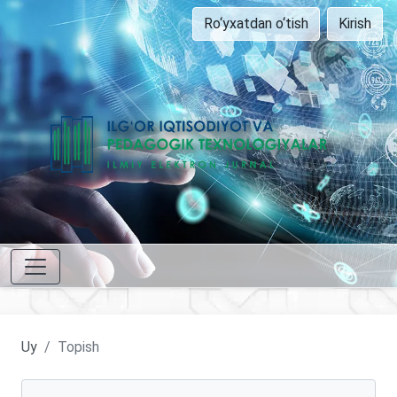
Ro‘yxatdan o‘tish
Kirish
Uy
Topish
Maqolalarni qidirish