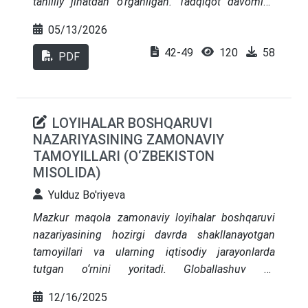
tahliliy jihatdan o‘rganilgan. Tadqiqot davomida
ta’kidlaydi.
texnopark ekotizimlari, raqamli ish o‘rinlari, start-up
05/13/2026
qo‘llab-quvvatlash dasturlari va davlat-xususiy
42-49
120
58
sheriklik mexanizmlari kompleks tahlil qilingan.
PDF
Xalqaro tajriba (Janubiy Koreya, Finlandiya,
Qozog‘iston) bilan qiyosiy o‘rganish o‘tkazilgan.
Uch ta murakkab jadval asosida empirik tahlil
LOYIHALAR BOSHQARUVI
amalga oshirilgan va tizimli tavsiyalar ishlab
NAZARIYASINING ZAMONAVIY
chiqilgan
TAMOYILLARI (O‘ZBEKISTON
MISOLIDA)
Yulduz Bo'riyeva
Mazkur maqola zamonaviy loyihalar boshqaruvi
nazariyasining hozirgi davrda shakllanayotgan
tamoyillari va ularning iqtisodiy jarayonlarda
tutgan o‘rnini yoritadi. Globallashuv va
raqobatning kuchayishi sharoitida loyihalarni
12/16/2025
samarali boshqarish davlat va xususiy sektor