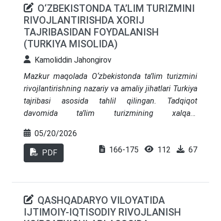
O‘ZBEKISTONDA TA’LIM TURIZMINI
aniqlangan. Maqolada pedagogik hamda tarkibiy-
RIVOJLANTIRISHDA XORIJ
mantiqiy modellashtirish prinsiplari asosida
TAJRIBASIDAN FOYDALANISH
bo‘lajak muhandislarning boshqaruvchanlik
(TURKIYA MISOLIDA)
salohiyatini oshirish metodologiyasi ochib
berilgan. Aniqlangan qonuniyatlar asosida oliy
Kamoliddin Jahongirov
ta’lim tizimi uchun konseptual pedagogik
Mazkur maqolada O‘zbekistonda ta’lim turizmini
tavsiyalar majmuasi ishlab chiqilgan
rivojlantirishning nazariy va amaliy jihatlari Turkiya
tajribasi asosida tahlil qilingan. Tadqiqot
davomida ta’lim turizmining xalqaro
iqtisodiyotdagi o‘rni, xorijiy talabalarni jalb qilish
05/20/2026
mexanizmlari, davlat siyosati va universitetlarning
166-175
112
67
xalqaro raqobatbardoshligi o‘rganildi. Shuningdek,
PDF
Turkiyaning “Türkiye Scholarships”, “Study in
Türkiye” kabi strategik dasturlari hamda xalqaro
marketing tajribasi tahlil qilinib, O‘zbekiston uchun
QASHQADARYO VILOYATIDA
moslashtirilishi mumkin bo‘lgan jihatlar aniqlab
IJTIMOIY-IQTISODIY RIVOJLANISH
berildi. Tadqiqotda SWOT tahlil, qiyosiy va statistik