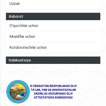
Uzbek
Axborot
O'quvchilar uchun
Mualliflar uchun
Kutubxonachilar uchun
Indeksatsiya