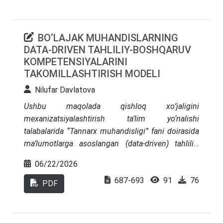
qaratilgan taklif va tavsiyalar ishlab chiqilgan.
Maqolada zamonaviy bozor talablaridan kelib
BO‘LAJAK MUHANDISLARNING
chiqqan holda mahalliy sharoitga mos innovatsion
DATA-DRIVEN TAHLILIY-BOSHQARUV
yondashuvlar ilgari surilgan
.
KOMPETENSIYALARINI
TAKOMILLASHTIRISH MODELI
Nilufar Davlatova
Ushbu maqolada qishloq xoʻjaligini
mexanizatsiyalashtirish ta’lim yo‘nalishi
talabalarida “Tannarx muhandisligi” fani doirasida
ma’lumotlarga asoslangan (data-driven) tahliliy-
boshqaruv kompetensiyalarini shakllantirishning
06/22/2026
nazariy-metodologik asoslari tadqiq etilgan.
687-693
91
76
Mazkur maqolada mavjud malaka talablari va
PDF
o‘quv fan dasturlari kontent-tahlil qilinib, bo‘lajak
muhandislarning iqtisodiy-tahliliy ko‘nikmalarini
rivojlantirishdagi nazariy va amaliy bo‘shliqlar