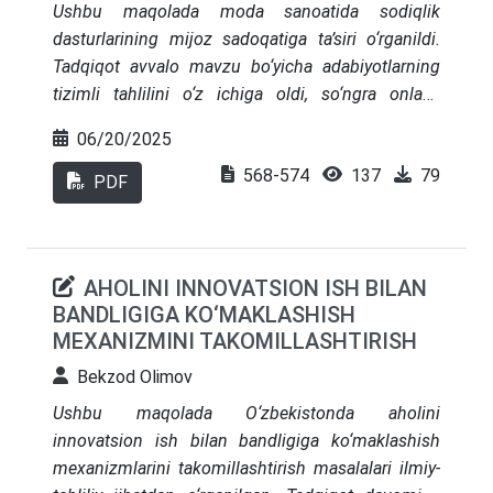
Ushbu maqolada moda sanoatida sodiqlik
tavsiyalar O‘zbekiston maktab ta’limi tizimida
dasturlarining mijoz sadoqatiga ta’siri o‘rganildi.
moliyaviy savodxonlikni oshirishga qaratilgan
Tadqiqot avvalo mavzu bo‘yicha adabiyotlarning
amaliy dasturlarni shakllantirishda katta
tizimli tahlilini o‘z ichiga oldi, so‘ngra onlayn
ahamiyatga ega.
so‘rovnoma orqali 200 nafar respondentdan
06/20/2025
ma’lumot to‘plandi. Logistik regressiya modeli
568-574
137
79
yordamida sodiqlik dasturida ishtirok, chegirmalar
PDF
va mobil ilova orqali foydalanish omillari xarid
qarorlariga ijobiy ta’sir ko‘rsatgani aniqlandi. Model
pseudo R² koeffitsienti 0.48 ni tashkil etib, tahlilga
AHOLINI INNOVATSION ISH BILAN
kiritilgan o‘zgaruvchilar dispersiyaning yarmidan
BANDLIGIGA KO‘MAKLASHISH
ortig‘ini izohladi. Tadqiqot natijalari moliyaviy
MEXANIZMINI TAKOMILLASHTIRISH
rag‘bat va raqamli platformalarning qulayligi mijoz
sadoqatini oshirishda hal qiluvchi omillar ekanini
Bekzod Olimov
ko‘rsatdi. Maqola sodiqlik dasturlarini samarali
Ushbu maqolada O‘zbekistonda aholini
loyihalash uchun adabiyotlarni chuqur o‘rganish,
innovatsion ish bilan bandligiga ko‘maklashish
empirik so‘rovlar va ekonometrik tahlil
mexanizmlarini takomillashtirish masalalari ilmiy-
yondashuvlarini uyg‘unlashtirish zarurligini