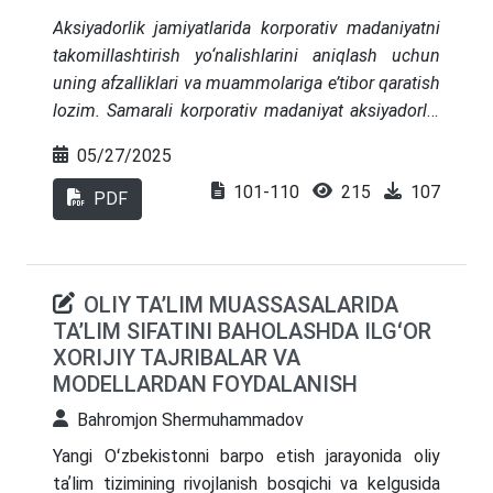
aniqlashda katta sakrash amalga oshirildi, u
Aksiyadorlik jamiyatlarida korporativ madaniyatni
o‘zining nutqni aniqlash tizimi endi tirik odam
takomillashtirish yo‘nalishlarini aniqlash uchun
tomonidan nutqni tan olish kabi jihatlari yoritilgan.
uning afzalliklari va muammolariga e’tibor qaratish
lozim. Samarali korporativ madaniyat aksiyadorlik
jamiyatlari faoliyati va uzoq muddatli istiqbollariga
05/27/2025
bevosita ta’sir qiladi. Bunday madaniyat
101-110
215
107
aksiyadorlik jamiyatlari muvaffaqiyatining eng
PDF
muhim omillaridan biri bo‘lib, raqobatdosh
ustunlikni saqlab turishda muhim hisoblanadi.
Shuningdek, u korxonadagi shaxslarning axloqiy
OLIY TAʼLIM MUASSASALARIDA
fazilatlariga, fidoyiligiga, mehnat unumdorligiga,
TAʼLIM SIFATINI BAHOLASHDA ILGʻOR
jismoniy sog‘lig‘iga va jamoada ishlaydigan
XORIJIY TAJRIBALAR VA
odamlarning hissiy farovonligiga ta’sir qiladi.
MODELLARDAN FOYDALANISH
Ushbu maqolada aksiyadorlik jamiyatlarida
uchrayotgan korporativ madaniyat muammolari
Bahromjon Shermuhammadov
tahlil qilingan va ularga samarali yechimlar topish
Yangi Oʻzbekistonni barpo etish jarayonida oliy
yo‘llarini belgilab berilgan. Hamda korporativ
taʼlim tizimining rivojlanish bosqichi va kelgusida