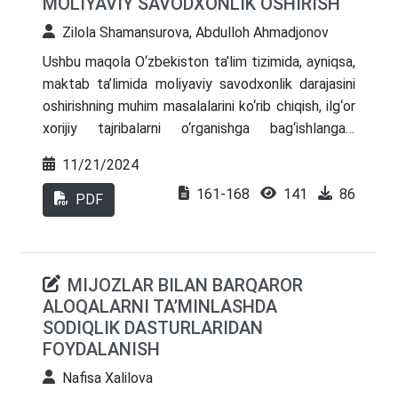
MOLIYAVIY SAVODXONLIK OSHIRISH
dasturlarni shakllantirishda katta ahamiyatga ega.
Zilola Shamansurova, Abdulloh Ahmadjonov
Ushbu maqola O‘zbekiston ta’lim tizimida, ayniqsa,
maktab ta’limida moliyaviy savodxonlik darajasini
oshirishning muhim masalalarini ko‘rib chiqish, ilg‘or
xorijiy tajribalarni o‘rganishga bag‘ishlangan.
Maqolada Finlyandiya va Rossiya
11/21/2024
Federatsiyasining moliyaviy savodxonlik dasturlari
161-168
141
86
tahlil qilinib, ularni O‘zbekiston sharoitlariga
PDF
moslashtirish yo‘llari o‘rganiladi. Moliyaviy
savodxonlik aholining iqtisodiy barqarorligi va
farovonligiga ijobiy ta’sir ko‘rsatishini ta’kidlagan
MIJOZLAR BILAN BARQAROR
holda, tadqiqotda davlat va xususiy sektor
ALOQALARNI TA’MINLASHDA
hamkorligi, ta’lim muassasalarida maxsus kurslar va
SODIQLIK DASTURLARIDAN
malaka oshirishlar tashkil etish, shuningdek,
FOYDALANISH
zamonaviy texnologiyalardan foydalanish zarurligi
qayd etilgan. Finlyandiya va Rossiya Federatsiyasi
Nafisa Xalilova
tajribalari asosida ishlab chiqilgan taklif va