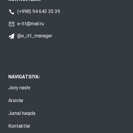
(+998) 94 643 30 39
e-itt@mail.ru
@e_itt_manager
NAVIGATSIYA:
Joriy nashr
Arxivlar
Jurnal haqida
Kontaktlar