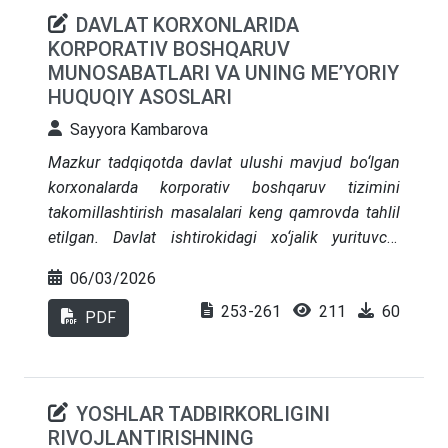
DAVLAT KORXONLARIDA
KORPORATIV BOSHQARUV
MUNOSABATLARI VA UNING ME’YORIY
HUQUQIY ASOSLARI
Sayyora Kambarova
Mazkur tadqiqotda davlat ulushi mavjud bo‘lgan
korxonalarda korporativ boshqaruv tizimini
takomillashtirish masalalari keng qamrovda tahlil
etilgan. Davlat ishtirokidagi xo‘jalik yurituvchi
subyektlar milliy iqtisodiyotning barqaror o‘sishini
06/03/2026
ta’minlash hamda investitsiyaviy muhit
253-261
211
60
jozibadorligini oshirishda muhim omil sifatida
PDF
namoyon bo‘ladi. Shu sababli ularning boshqaruv
mexanizmlarini xalqaro talab va standartlarga
moslashtirish, faoliyatning ochiqligi va hisobdorlik
YOSHLAR TADBIRKORLIGINI
darajasini oshirish, shuningdek, barcha
RIVOJLANTIRISHNING
manfaatdor tomonlar huquq va manfaatlarini