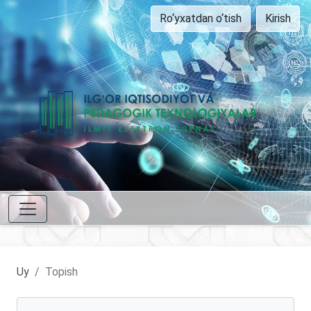
Ro‘yxatdan o‘tish
Kirish
Uy
Topish
Maqolalarni qidirish