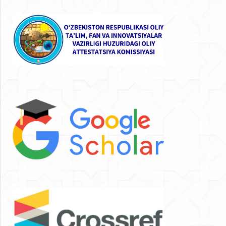
qo‘shadi hamda moliyaviy nazorat organlari uchun
foydali siyosiy tavsiyalarni beradi.