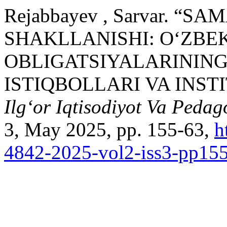
Rejabbayev , Sarvar. “
SHAKLLANISHI: O‘ZBE
OBLIGATSIYALARINING
ISTIQBOLLARI VA INS
Ilgʻor Iqtisodiyot Va Pedag
3, May 2025, pp. 155-63,
h
4842-2025-vol2-iss3-pp15