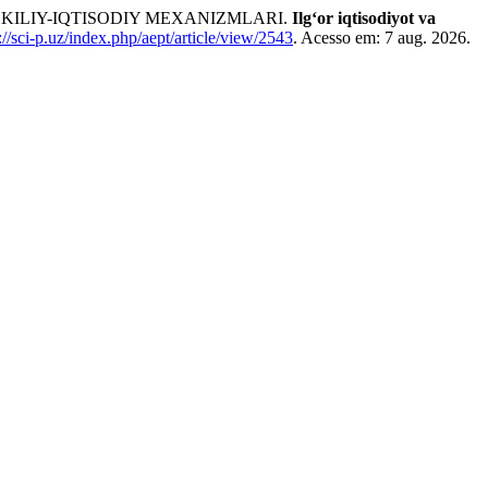
HKILIY-IQTISODIY MEXANIZMLARI.
Ilgʻor iqtisodiyot va
://sci-p.uz/index.php/aept/article/view/2543
. Acesso em: 7 aug. 2026.