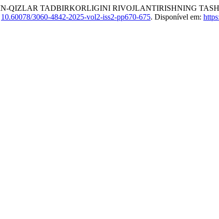
OTIN-QIZLAR TADBIRKORLIGINI RIVOJLANTIRISHNING TAS
:
10.60078/3060-4842-2025-vol2-iss2-pp670-675
. Disponível em:
https