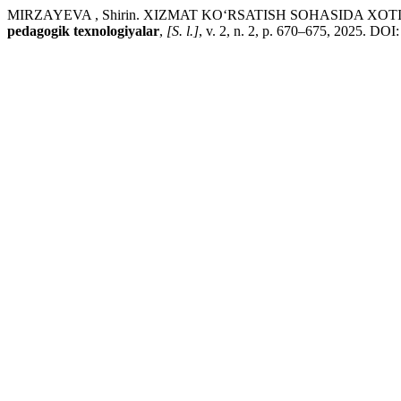
MIRZAYEVA , Shirin. XIZMAT KO‘RSATISH SOHASIDA X
pedagogik texnologiyalar
,
[S. l.]
, v. 2, n. 2, p. 670–675, 2025. DOI