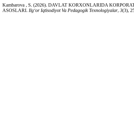
Kambarova , S. (2026). DAVLAT KORXONLARIDA KORP
ASOSLARI.
Ilgʻor Iqtisodiyot Va Pedagogik Texnologiyalar
,
3
(3), 