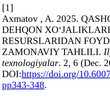
[1]
Axmatov , A. 2025. Q
DEHQON XO‘JALIKLAR
RESURSLARIDAN FOYD
ZAMONAVIY TAHLILI.
I
texnologiyalar
. 2, 6 (Dec. 
DOI:
https://doi.org/10.60
pp343-348
.