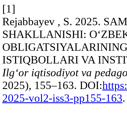
[1]
Rejabbayev , S. 2025. 
SHAKLLANISHI: O‘ZBE
OBLIGATSIYALARINING
ISTIQBOLLARI VA INS
Ilgʻor iqtisodiyot va pedag
2025), 155–163. DOI:
https
2025-vol2-iss3-pp155-163
.